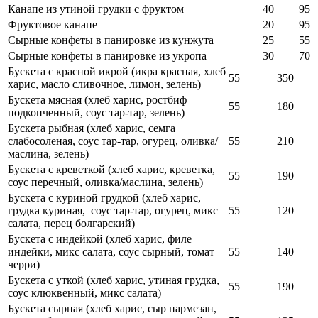
Канапе из утиной грудки с фруктом
40
95
Фруктовое канапе
20
95
Сырные конфеты в панировке из кунжута
25
55
Сырные конфеты в панировке из укропа
30
70
Бускета с красной икрой (икра красная, хлеб
55
350
харис, масло сливочное, лимон, зелень)
Бускета мясная (хлеб харис, ростбиф
55
180
подкопченный, соус тар-тар, зелень)
Бускета рыбная (хлеб харис, семга
слабосоленая, соус тар-тар, огурец, оливка/
55
210
маслина, зелень)
Бускета с креветкой (хлеб харис, креветка,
55
190
соус перечный, оливка/маслина, зелень)
Бускета с куриной грудкой (хлеб харис,
грудка куриная, соус тар-тар, огурец, микс
55
120
салата, перец болгарский)
Бускета с индейкой (хлеб харис, филе
индейки, микс салата, соус сырный, томат
55
140
черри)
Бускета с уткой (хлеб харис, утиная грудка,
55
190
соус клюквенный, микс салата)
Бускета сырная (хлеб харис, сыр пармезан,