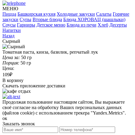
МЕНЮ
Пицца
Башкирская кухня
Холодные закуски
Салаты
Горячие
закуски
Супы
Вторые блюда
Блюда ХОРОВАЦ (шашлыки)
Соусы
Гарниры
Детское меню
Блюда из печи
Хлеб
Десерты
Напитки
Назад
Сырный
Томатная паста, кинза, базилик, репчатый лук
Цена за:
50
гр
Порция:
50
гр
Цена:
109₽
В корзину
Скачать приложение доставки
Продолжая пользование настоящим сайтом, Вы выражаете
своё согласие на обработку Ваших персональных данных
(файлов cookie) с использованием трекера "Yandex.Metrics".
ок
Заказать звонок