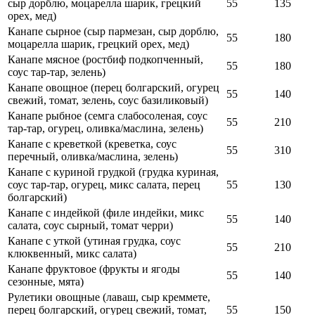
сыр дорблю, моцарелла шарик, грецкий
55
135
орех, мед)
Канапе сырное (сыр пармезан, сыр дорблю,
55
180
моцарелла шарик, грецкий орех, мед)
Канапе мясное (ростбиф подкопченный,
55
180
соус тар-тар, зелень)
Канапе овощное (перец болгарский, огурец
55
140
свежий, томат, зелень, соус базиликовый)
Канапе рыбное (семга слабосоленая, соус
55
210
тар-тар, огурец, оливка/маслина, зелень)
Канапе с креветкой (креветка, соус
55
310
перечный, оливка/маслина, зелень)
Канапе с куриной грудкой (грудка куриная,
соус тар-тар, огурец, микс салата, перец
55
130
болгарский)
Канапе с индейкой (филе индейки, микс
55
140
салата, соус сырный, томат черри)
Канапе с уткой (утиная грудка, соус
55
210
клюквенный, микс салата)
Канапе фруктовое (фрукты и ягоды
55
140
сезонные, мята)
Рулетики овощные (лаваш, сыр креммете,
перец болгарский, огурец свежий, томат,
55
150