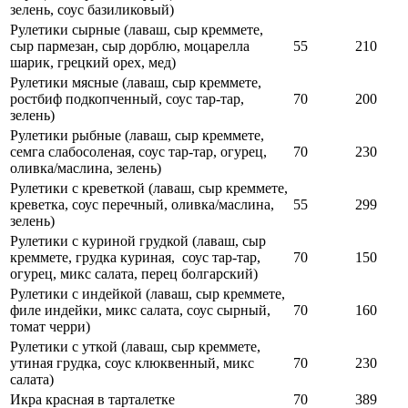
зелень, соус базиликовый)
Рулетики сырные (лаваш, сыр креммете,
сыр пармезан, сыр дорблю, моцарелла
55
210
шарик, грецкий орех, мед)
Рулетики мясные (лаваш, сыр креммете,
ростбиф подкопченный, соус тар-тар,
70
200
зелень)
Рулетики рыбные (лаваш, сыр креммете,
семга слабосоленая, соус тар-тар, огурец,
70
230
оливка/маслина, зелень)
Рулетики с креветкой (лаваш, сыр креммете,
креветка, соус перечный, оливка/маслина,
55
299
зелень)
Рулетики с куриной грудкой (лаваш, сыр
креммете, грудка куриная, соус тар-тар,
70
150
огурец, микс салата, перец болгарский)
Рулетики с индейкой (лаваш, сыр креммете,
филе индейки, микс салата, соус сырный,
70
160
томат черри)
Рулетики с уткой (лаваш, сыр креммете,
утиная грудка, соус клюквенный, микс
70
230
салата)
Икра красная в тарталетке
70
389