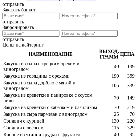
отправить
Заказать банкет
отправить
Забронировать
отправить
Цены на кейтеринг
ВЫХОД,
НАИМЕНОВАНИЕ
ЦЕНА
ГРАММ
Закуска из сыра с грецким орехом и
40
139
виноградом
Закуска из говядины с орехами
190
359
Закуска из сыра дорблю с мятой и
105
339
виноградом
Закуска из креветки в панировке с соусом
70
149
чили
Закуска из креветки с кабачком и базиликом
70
219
Закуска из сыра пармезан с виноградом
25
70
Сэндвич с курицей
130
220
Сэндвич с лососем
115
329
Канапе из утиной грудки с фруктом
40
95