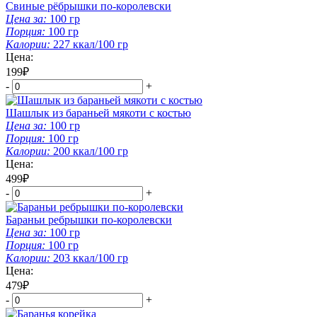
Свиные рёбрышки по-королевски
Цена за:
100
гр
Порция:
100
гр
Калории:
227
ккал/100 гр
Цена:
199₽
-
+
Шашлык из бараньей мякоти с костью
Цена за:
100
гр
Порция:
100
гр
Калории:
200
ккал/100 гр
Цена:
499₽
-
+
Бараньи ребрышки по-королевски
Цена за:
100
гр
Порция:
100
гр
Калории:
203
ккал/100 гр
Цена:
479₽
-
+