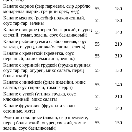
Канапе сырное (сыр пармезан, сыр дорблю,
55
180
моцарелла шарик, грецкий орех, мед)
Канапе мясное (ростбиф подкопченный,
55
180
соус тар-тар, зелень)
Канапе овощное (перец болгарский, огурец
55
140
свежий, томат, зелень, соус базиликовый)
Канапе рыбное (семга слабосоленая, соус
55
210
тар-тар, огурец, оливка/маслина, зелень)
Канапе с креветкой (креветка, соус
55
310
перечный, оливка/маслина, зелень)
Канапе с куриной грудкой (грудка куриная,
соус тар-тар, огурец, микс салата, перец
55
130
болгарский)
Канапе с индейкой (филе индейки, микс
55
140
салата, соус сырный, томат черри)
Канапе с уткой (утиная грудка, соус
55
210
клюквенный, микс салата)
Канапе фруктовое (фрукты и ягоды
55
140
сезонные, мята)
Рулетики овощные (лаваш, сыр креммете,
перец болгарский, огурец свежий, томат,
55
150
зелень, соус базиликовый)