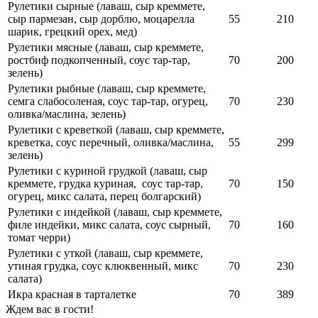
Рулетики сырные (лаваш, сыр креммете,
сыр пармезан, сыр дорблю, моцарелла
55
210
шарик, грецкий орех, мед)
Рулетики мясные (лаваш, сыр креммете,
ростбиф подкопченный, соус тар-тар,
70
200
зелень)
Рулетики рыбные (лаваш, сыр креммете,
семга слабосоленая, соус тар-тар, огурец,
70
230
оливка/маслина, зелень)
Рулетики с креветкой (лаваш, сыр креммете,
креветка, соус перечный, оливка/маслина,
55
299
зелень)
Рулетики с куриной грудкой (лаваш, сыр
креммете, грудка куриная, соус тар-тар,
70
150
огурец, микс салата, перец болгарский)
Рулетики с индейкой (лаваш, сыр креммете,
филе индейки, микс салата, соус сырный,
70
160
томат черри)
Рулетики с уткой (лаваш, сыр креммете,
утиная грудка, соус клюквенный, микс
70
230
салата)
Икра красная в тарталетке
70
389
Ждем вас в гости!