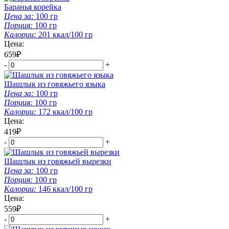
Баранья корейка
Цена за:
100
гр
Порция:
100
гр
Калории:
201
ккал/100 гр
Цена:
659₽
-
+
Шашлык из говяжьего языка
Цена за:
100
гр
Порция:
100
гр
Калории:
172
ккал/100 гр
Цена:
419₽
-
+
Шашлык из говяжьей вырезки
Цена за:
100
гр
Порция:
100
гр
Калории:
146
ккал/100 гр
Цена:
559₽
-
+