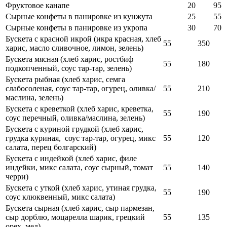
Фруктовое канапе
20
95
Сырные конфеты в панировке из кунжута
25
55
Сырные конфеты в панировке из укропа
30
70
Бускета с красной икрой (икра красная, хлеб
55
350
харис, масло сливочное, лимон, зелень)
Бускета мясная (хлеб харис, ростбиф
55
180
подкопченный, соус тар-тар, зелень)
Бускета рыбная (хлеб харис, семга
слабосоленая, соус тар-тар, огурец, оливка/
55
210
маслина, зелень)
Бускета с креветкой (хлеб харис, креветка,
55
190
соус перечный, оливка/маслина, зелень)
Бускета с куриной грудкой (хлеб харис,
грудка куриная, соус тар-тар, огурец, микс
55
120
салата, перец болгарский)
Бускета с индейкой (хлеб харис, филе
индейки, микс салата, соус сырный, томат
55
140
черри)
Бускета с уткой (хлеб харис, утиная грудка,
55
190
соус клюквенный, микс салата)
Бускета сырная (хлеб харис, сыр пармезан,
сыр дорблю, моцарелла шарик, грецкий
55
135
орех, мед)