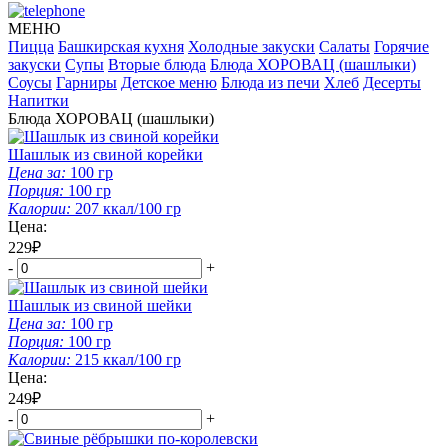
МЕНЮ
Пицца
Башкирская кухня
Холодные закуски
Салаты
Горячие
закуски
Супы
Вторые блюда
Блюда ХОРОВАЦ (шашлыки)
Соусы
Гарниры
Детское меню
Блюда из печи
Хлеб
Десерты
Напитки
Блюда ХОРОВАЦ (шашлыки)
Шашлык из свиной корейки
Цена за:
100
гр
Порция:
100
гр
Калории:
207
ккал/100 гр
Цена:
229₽
-
+
Шашлык из свиной шейки
Цена за:
100
гр
Порция:
100
гр
Калории:
215
ккал/100 гр
Цена:
249₽
-
+