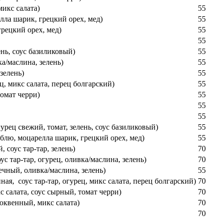
микс салата)
55
лла шарик, грецкий орех, мед)
55
рецкий орех, мед)
55
55
ень, соус базиликовый)
55
ка/маслина, зелень)
55
зелень)
55
ц, микс салата, перец болгарский)
55
томат черри)
55
55
55
урец свежий, томат, зелень, соус базиликовый)
55
блю, моцарелла шарик, грецкий орех, мед)
55
 соус тар-тар, зелень)
70
с тар-тар, огурец, оливка/маслина, зелень)
70
речный, оливка/маслина, зелень)
55
ая, соус тар-тар, огурец, микс салата, перец болгарский)
70
 салата, соус сырный, томат черри)
70
люквенный, микс салата)
70
70