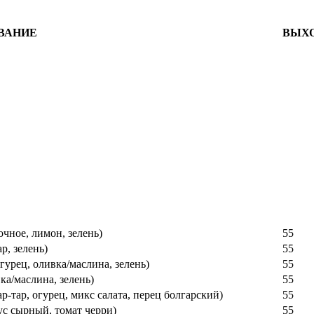
ВАНИЕ
ВЫХО
очное, лимон, зелень)
55
р, зелень)
55
огурец, оливка/маслина, зелень)
55
вка/маслина, зелень)
55
ар-тар, огурец, микс салата, перец болгарский)
55
оус сырный, томат черри)
55