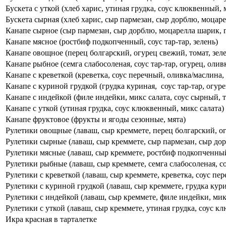
Бускета с уткой (хлеб харис, утиная грудка, соус клюквенный, 
Бускета сырная (хлеб харис, сыр пармезан, сыр дорблю, моцаре
Канапе сырное (сыр пармезан, сыр дорблю, моцарелла шарик, г
Канапе мясное (ростбиф подкопченный, соус тар-тар, зелень)
Канапе овощное (перец болгарский, огурец свежий, томат, зел
Канапе рыбное (семга слабосоленая, соус тар-тар, огурец, олив
Канапе с креветкой (креветка, соус перечный, оливка/маслина, 
Канапе с куриной грудкой (грудка куриная, соус тар-тар, огуре
Канапе с индейкой (филе индейки, микс салата, соус сырный, 
Канапе с уткой (утиная грудка, соус клюквенный, микс салата)
Канапе фруктовое (фрукты и ягоды сезонные, мята)
Рулетики овощные (лаваш, сыр креммете, перец болгарский, ог
Рулетики сырные (лаваш, сыр креммете, сыр пармезан, сыр дор
Рулетики мясные (лаваш, сыр креммете, ростбиф подкопченный,
Рулетики рыбные (лаваш, сыр креммете, семга слабосоленая, соу
Рулетики с креветкой (лаваш, сыр креммете, креветка, соус пе
Рулетики с куриной грудкой (лаваш, сыр креммете, грудка курин
Рулетики с индейкой (лаваш, сыр креммете, филе индейки, микс
Рулетики с уткой (лаваш, сыр креммете, утиная грудка, соус к
Икра красная в тарталетке