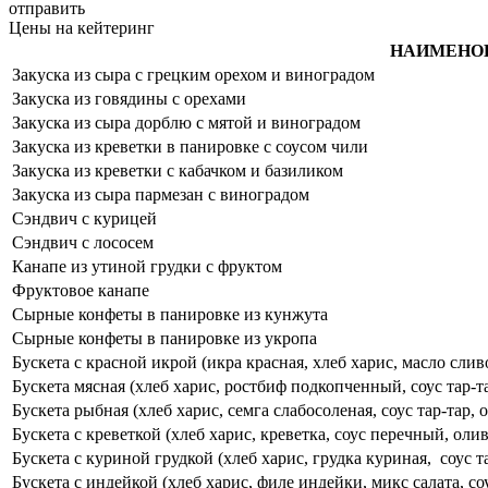
отправить
Цены на кейтеринг
НАИМЕНО
Закуска из сыра с грецким орехом и виноградом
Закуска из говядины с орехами
Закуска из сыра дорблю с мятой и виноградом
Закуска из креветки в панировке с соусом чили
Закуска из креветки с кабачком и базиликом
Закуска из сыра пармезан с виноградом
Сэндвич с курицей
Сэндвич с лососем
Канапе из утиной грудки с фруктом
Фруктовое канапе
Сырные конфеты в панировке из кунжута
Сырные конфеты в панировке из укропа
Бускета с красной икрой (икра красная, хлеб харис, масло слив
Бускета мясная (хлеб харис, ростбиф подкопченный, соус тар-та
Бускета рыбная (хлеб харис, семга слабосоленая, соус тар-тар, 
Бускета с креветкой (хлеб харис, креветка, соус перечный, оли
Бускета с куриной грудкой (хлеб харис, грудка куриная, соус т
Бускета с индейкой (хлеб харис, филе индейки, микс салата, с