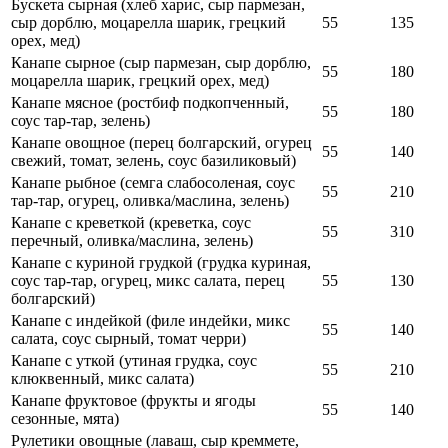
Бускета сырная (хлеб харис, сыр пармезан,
сыр дорблю, моцарелла шарик, грецкий
55
135
орех, мед)
Канапе сырное (сыр пармезан, сыр дорблю,
55
180
моцарелла шарик, грецкий орех, мед)
Канапе мясное (ростбиф подкопченный,
55
180
соус тар-тар, зелень)
Канапе овощное (перец болгарский, огурец
55
140
свежий, томат, зелень, соус базиликовый)
Канапе рыбное (семга слабосоленая, соус
55
210
тар-тар, огурец, оливка/маслина, зелень)
Канапе с креветкой (креветка, соус
55
310
перечный, оливка/маслина, зелень)
Канапе с куриной грудкой (грудка куриная,
соус тар-тар, огурец, микс салата, перец
55
130
болгарский)
Канапе с индейкой (филе индейки, микс
55
140
салата, соус сырный, томат черри)
Канапе с уткой (утиная грудка, соус
55
210
клюквенный, микс салата)
Канапе фруктовое (фрукты и ягоды
55
140
сезонные, мята)
Рулетики овощные (лаваш, сыр креммете,