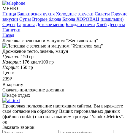
МЕНЮ
Пицца
Башкирская кухня
Холодные закуски
Салаты
Горячие
закуски
Супы
Вторые блюда
Блюда ХОРОВАЦ (шашлыки)
Соусы
Гарниры
Детское меню
Блюда из печи
Хлеб
Десерты
Напитки
Назад
Лепешка с зеленью и мацуном "Женгялов хац"
Дрожжевое тесто, зелень, мацун
Цена за:
150
гр
Калории:
176
ккал/100 гр
Порция:
150
гр
Цена:
239₽
В корзину
Скачать приложение доставки
Продолжая пользование настоящим сайтом, Вы выражаете
своё согласие на обработку Ваших персональных данных
(файлов cookie) с использованием трекера "Yandex.Metrics".
ок
Заказать звонок