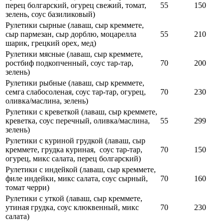
перец болгарский, огурец свежий, томат,
55
150
зелень, соус базиликовый)
Рулетики сырные (лаваш, сыр креммете,
сыр пармезан, сыр дорблю, моцарелла
55
210
шарик, грецкий орех, мед)
Рулетики мясные (лаваш, сыр креммете,
ростбиф подкопченный, соус тар-тар,
70
200
зелень)
Рулетики рыбные (лаваш, сыр креммете,
семга слабосоленая, соус тар-тар, огурец,
70
230
оливка/маслина, зелень)
Рулетики с креветкой (лаваш, сыр креммете,
креветка, соус перечный, оливка/маслина,
55
299
зелень)
Рулетики с куриной грудкой (лаваш, сыр
креммете, грудка куриная, соус тар-тар,
70
150
огурец, микс салата, перец болгарский)
Рулетики с индейкой (лаваш, сыр креммете,
филе индейки, микс салата, соус сырный,
70
160
томат черри)
Рулетики с уткой (лаваш, сыр креммете,
утиная грудка, соус клюквенный, микс
70
230
салата)