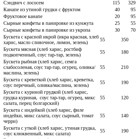
Сэндвич с лососем
115
329
Канапе из утиной грудки с фруктом
40
95
Фруктовое канапе
20
95
Сырные конфеты в панировке из кунжута
25
55
Сырные конфеты в панировке из укропа
30
70
Бускета с красной икрой (икра красная, хлеб
55
350
харис, масло сливочное, лимон, зелень)
Бускета мясная (хлеб харис, ростбиф
55
180
подкопченный, соус тар-тар, зелень)
Бускета рыбная (хлеб харис, семга
слабосоленая, соус тар-тар, огурец, оливка/
55
210
маслина, зелень)
Бускета с креветкой (хлеб харис, креветка,
55
190
соус перечный, оливка/маслина, зелень)
Бускета с куриной грудкой (хлеб харис,
грудка куриная, соус тар-тар, огурец, микс
55
120
салата, перец болгарский)
Бускета с индейкой (хлеб харис, филе
индейки, микс салата, соус сырный, томат
55
140
черри)
Бускета с уткой (хлеб харис, утиная грудка,
55
190
соус клюквенный, микс салата)